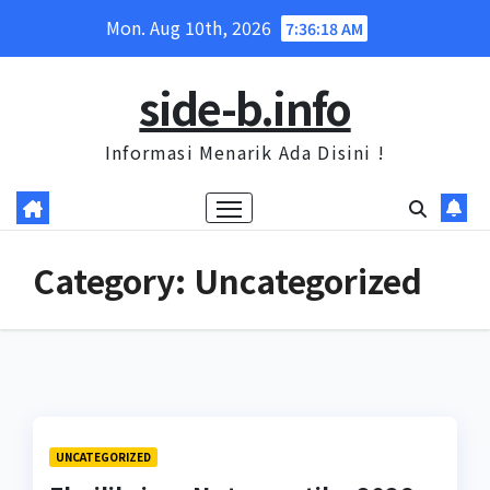
Skip
Mon. Aug 10th, 2026
7:36:19 AM
to
content
side-b.info
Informasi Menarik Ada Disini !
Category:
Uncategorized
UNCATEGORIZED