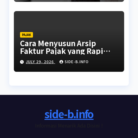
PAJAK
Cara Menyusun Arsip
Faktur Pajak yang Rapi
dan Siap Diaudit
JULY 29, 2026
SIDE-B.INFO
side-b.info
Informasi Menarik Ada Disini !