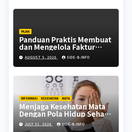
PAJAK
Panduan Praktis Membuat
dan Mengelola Faktur
Pajak
AUGUST 5, 2026
SIDE-B.INFO
INFORMASI
KESEHATAN
MATA
Menjaga Kesehatan Mata
Dengan Pola Hidup Sehat
Untuk Kehidupan
JULY 31, 2026
SIDE-B.INFO
Berkualitas