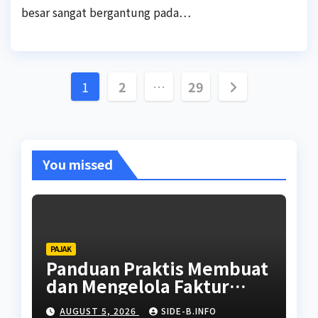
besar sangat bergantung pada…
Posts
1
2
…
29
pagination
You missed
PAJAK
Panduan Praktis Membuat
dan Mengelola Faktur
Pajak
AUGUST 5, 2026
SIDE-B.INFO