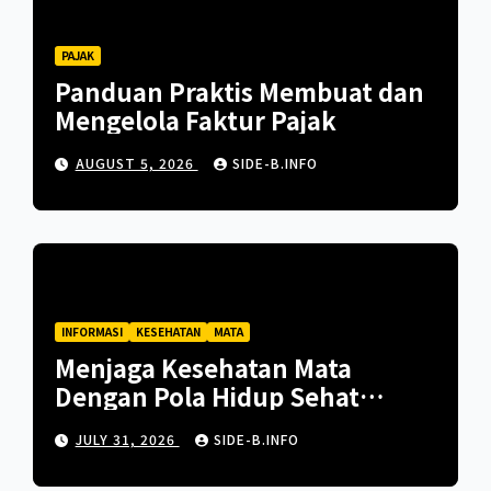
PAJAK
Panduan Praktis Membuat dan
Mengelola Faktur Pajak
AUGUST 5, 2026
SIDE-B.INFO
INFORMASI
KESEHATAN
MATA
Menjaga Kesehatan Mata
Dengan Pola Hidup Sehat
Untuk Kehidupan Berkualitas
JULY 31, 2026
SIDE-B.INFO