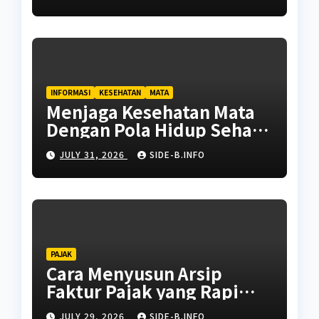
INFORMASI
KESEHATAN
MATA
Menjaga Kesehatan Mata
Dengan Pola Hidup Sehat
Untuk Kehidupan
JULY 31, 2026
SIDE-B.INFO
Berkualitas
PAJAK
Cara Menyusun Arsip
Faktur Pajak yang Rapi
dan Siap Diaudit
JULY 29, 2026
SIDE-B.INFO