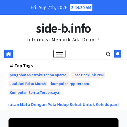
Skip
Fri. Aug 7th, 2026
3:44:31 AM
to
content
side-b.info
Informasi Menarik Ada Disini !
Top Tags
pengobatan stroke tanpa operasi
Jasa Backlink PBN
Jual Jari Palsu Murah
kumpulan rpp terbaru
Kumpulan Berita Terpercaya
n Mata Dengan Pola Hidup Sehat Untuk Kehidupan Berkualita